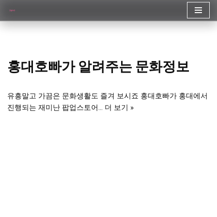
콘
텐
츠
로
홍대호빠가 알려주는 문화정보
건
너
뛰
유흥말고 가끔은 문화생활도 즐겨 보시죠 홍대호빠가 홍대에서
기
진행되는 재미난 팝업스토어…
더 보기 »